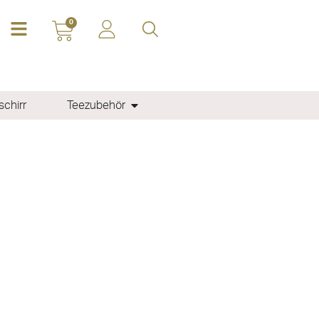
0
chirr
Teezubehör