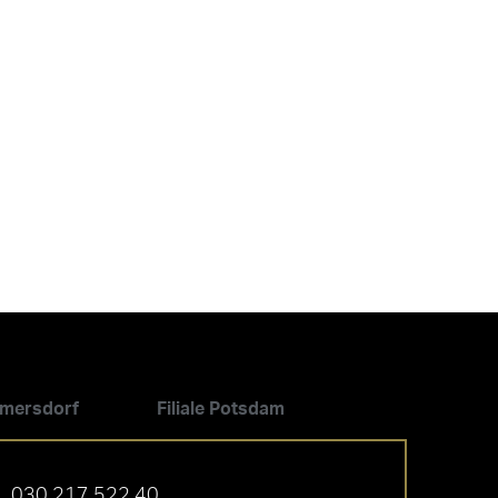
ilmersdorf
Filiale Potsdam
030 217 522 40