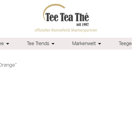
ee
Tee Trends
Markenwelt
Teeges
-Orange“