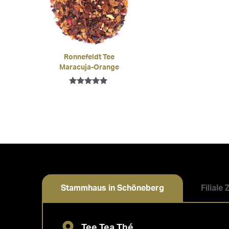
Ronnefeldt Tee
Maracuja-Orange
Bewertet mit
5.00
von 5
Stammhaus in Schöneberg
Filiale
Tee Tea Thé