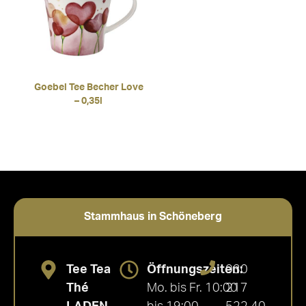
Goebel Tee Becher Love
– 0,35l
Stammhaus in Schöneberg
Tee Tea
Öffnungszeiten:
030
Thé
Mo. bis Fr. 10:00
217