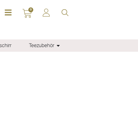
0
chirr
Teezubehör