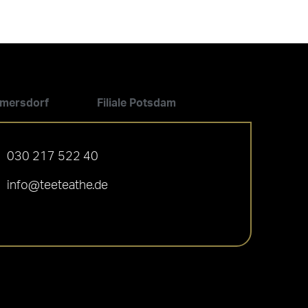
ilmersdorf
Filiale Potsdam
030 217 522 40
info@teeteathe.de