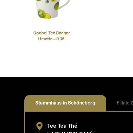
Goebel Tee Becher
Limette – 0,35l
Stammhaus in Schöneberg
Filiale
Tee Tea Thé