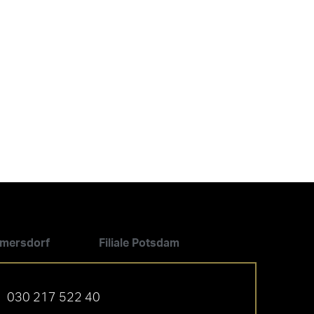
ilmersdorf
Filiale Potsdam
030 217 522 40