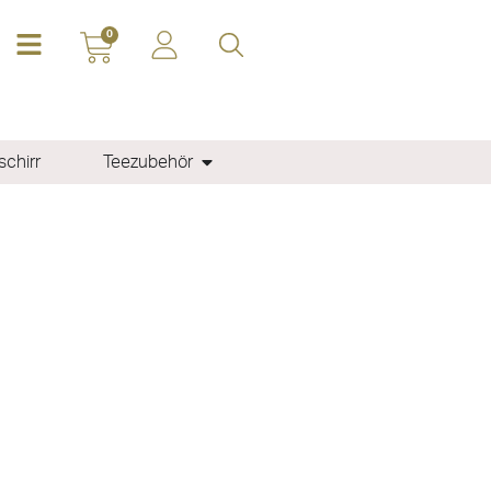
0
chirr
Teezubehör