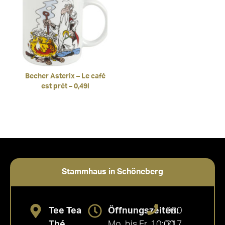
Becher Asterix – Le café
est prét – 0,49l
Stammhaus in Schöneberg
Tee Tea
Öffnungszeiten:
030
Thé
Mo. bis Fr. 10:00
217