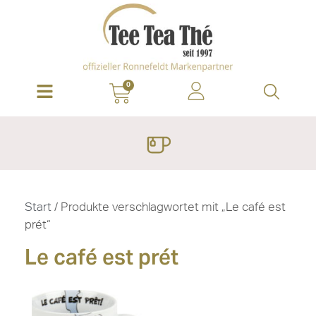
0
Start
/ Produkte verschlagwortet mit „Le café est
prét“
Le café est prét