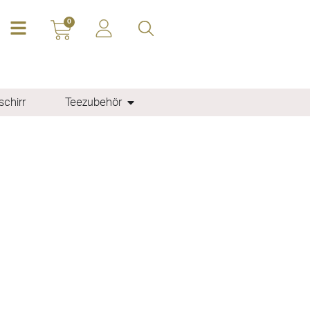
0
chirr
Teezubehör