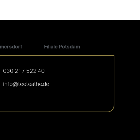
ilmersdorf
Filiale Potsdam
030 217 522 40
info@teeteathe.de