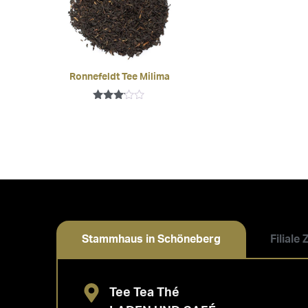
Ronnefeldt Tee Milima
Bewertet
mit
3.00
von 5
Stammhaus in Schöneberg
Filiale
Tee Tea Thé