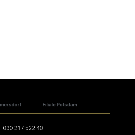
ilmersdorf
Filiale Potsdam
030 217 522 40