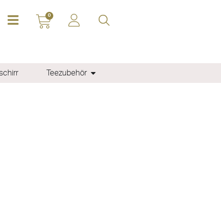
0
chirr
Teezubehör