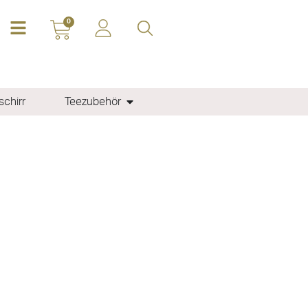
0
chirr
Teezubehör