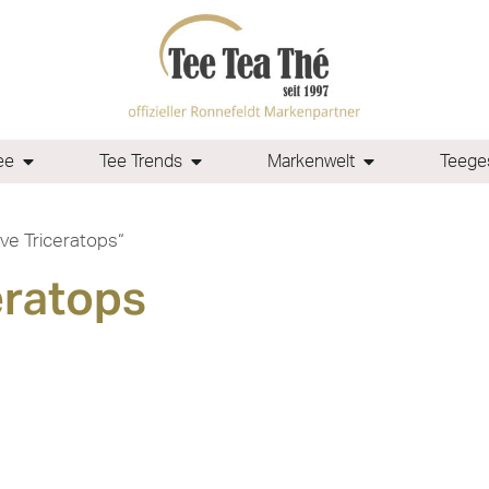
ee
Tee Trends
Markenwelt
Teeges
ve Triceratops“
eratops