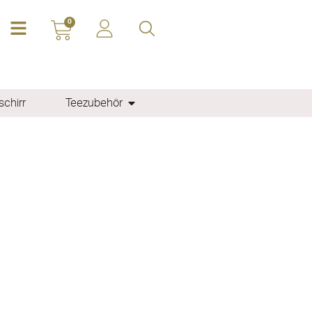
0
chirr
Teezubehör