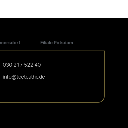
ilmersdorf
Filiale Potsdam
030 217 522 40
info@teeteathe.de