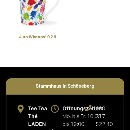
Jura Whoops! 0,21l
Stammhaus in Schöneberg
Tee Tea
Öffnungszeiten:
030
Thé
Mo. bis Fr. 10:00
217
LADEN
bis 19:00
522 40