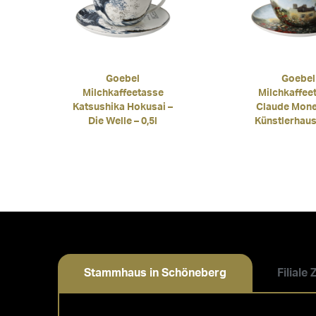
Goebel
Goebel
Milchkaffeetasse
Milchkaffee
Katsushika Hokusai –
Claude Mone
Die Welle – 0,5l
Künstlerhaus 
Stammhaus in Schöneberg
Filiale