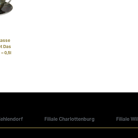
tasse
t Das
– 0,5l
 Zehlendorf
Filiale Charlottenburg
Filiale W