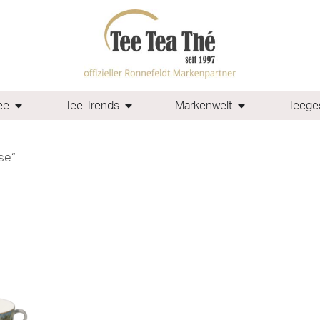
ee
Tee Trends
Markenwelt
Teeges
se“