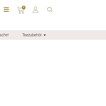
0
chirr
Teezubehör