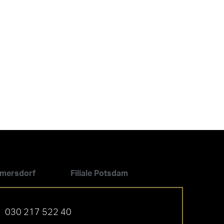
ilmersdorf
Filiale Potsdam
030 217 522 40