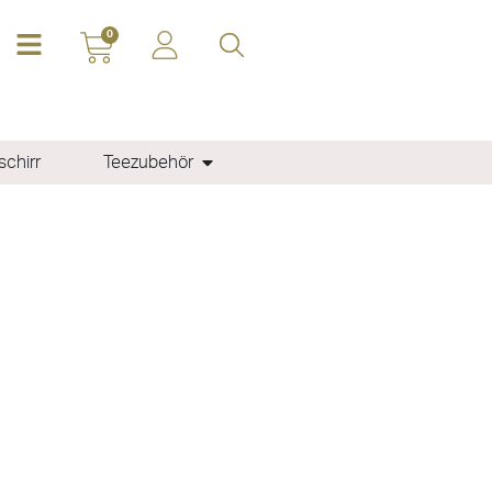
0
chirr
Teezubehör