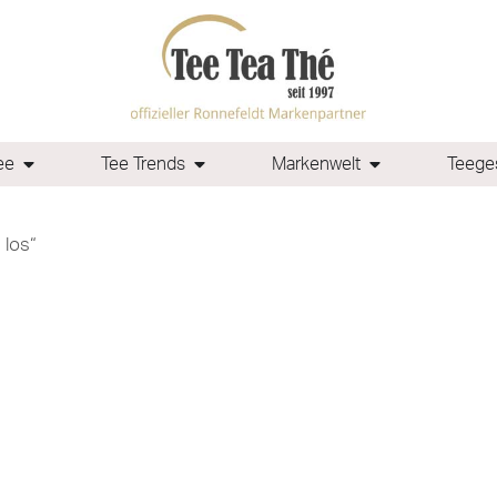
ee
Tee Trends
Markenwelt
Teeges
 los“