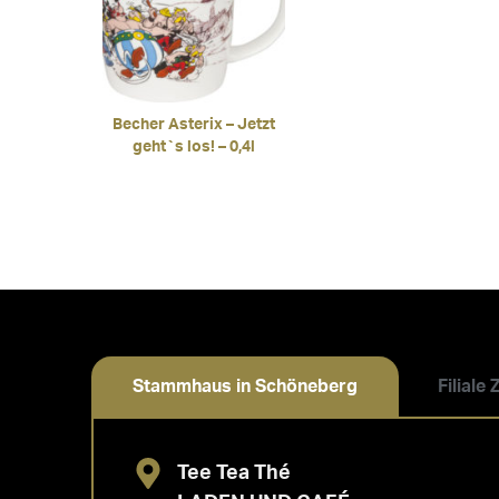
Becher Asterix – Jetzt
geht`s los! – 0,4l
Stammhaus in Schöneberg
Filiale
Tee Tea Thé