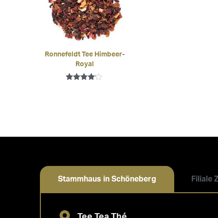
Ronnefeldt Tee Himbeer-
Royal
Bewertet
mit
4.00
von 5
Stammhaus in Schöneberg
Filiale
Tee Tea Thé