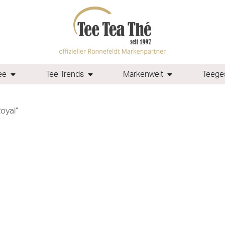
ee
Tee Trends
Markenwelt
Teeges
oyal“