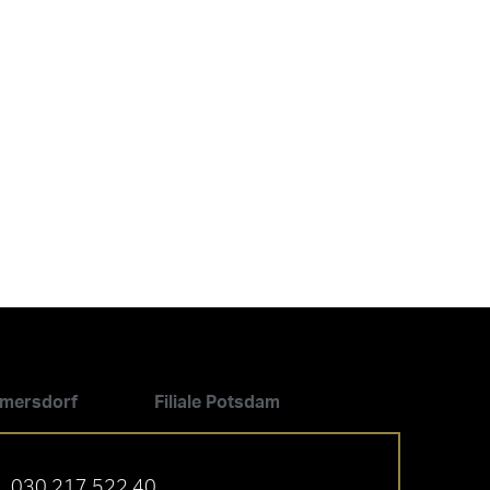
ilmersdorf
Filiale Potsdam
030 217 522 40