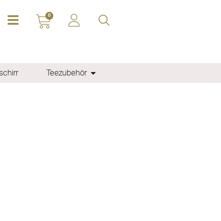
0
chirr
Teezubehör