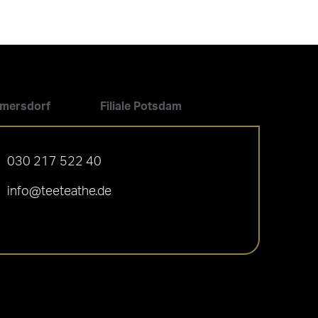
ilmersdorf
Filiale Potsdam
030 217 522 40
info@teeteathe.de