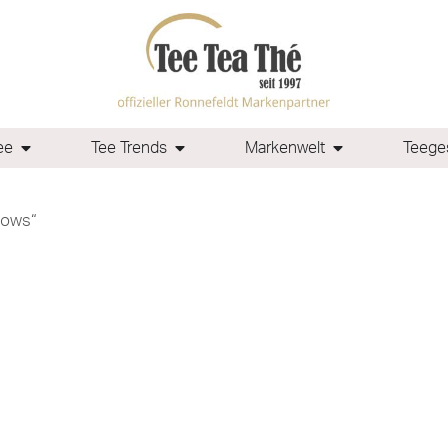
ee
Tee Trends
Markenwelt
Teeges
Cows“