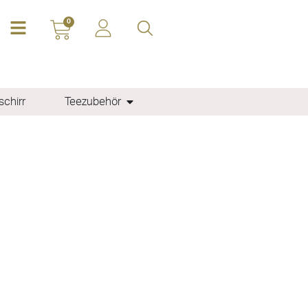
0
chirr
Teezubehör