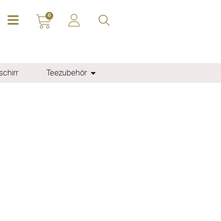
0
chirr
Teezubehör