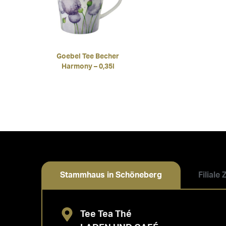
Goebel Tee Becher
Harmony – 0,35l
Stammhaus in Schöneberg
Filiale
Tee Tea Thé