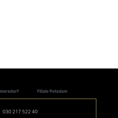
ilmersdorf
Filiale Potsdam
030 217 522 40