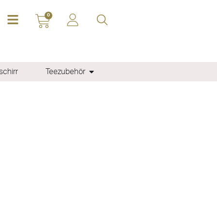
0
chirr
Teezubehör