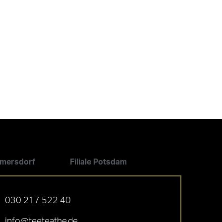
ilmersdorf
Filiale Potsdam
030 217 522 40
info@teeteathe.de