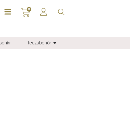
0
chirr
Teezubehör