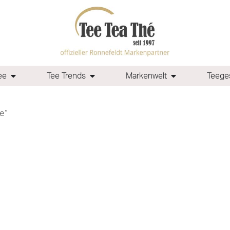
ee
Tee Trends
Markenwelt
Teeges
e“