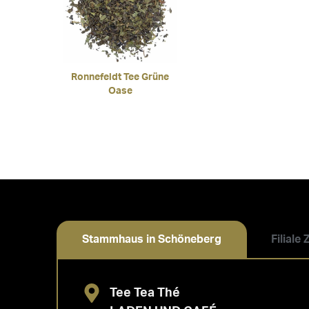
Ronnefeldt Tee Grüne
Oase
Stammhaus in Schöneberg
Filiale
Tee Tea Thé