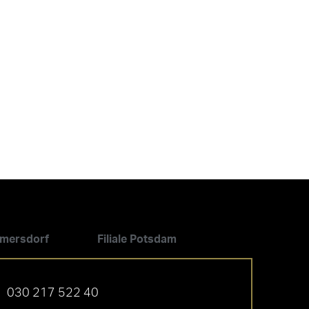
ilmersdorf
Filiale Potsdam
030 217 522 40