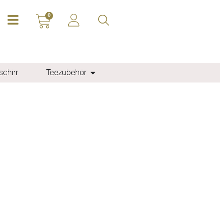
0
chirr
Teezubehör