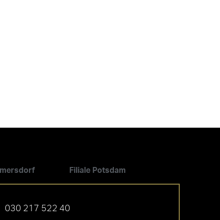
ilmersdorf
Filiale Potsdam
030 217 522 40