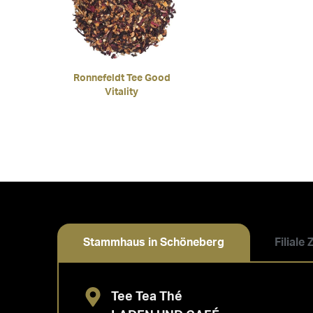
Ronnefeldt Tee Good
Vitality
Stammhaus in Schöneberg
Filiale
Tee Tea Thé