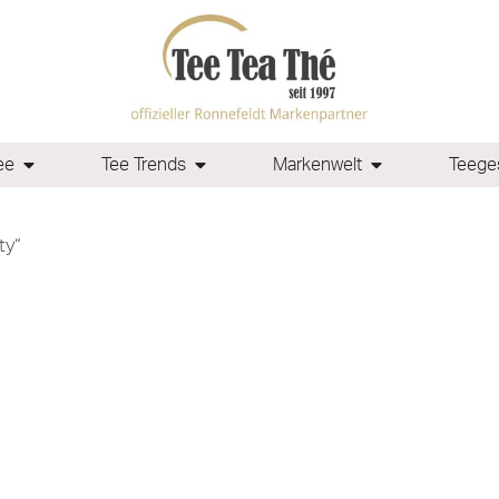
ee
Tee Trends
Markenwelt
Teeges
ty“