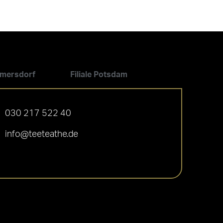
ilmersdorf
Filiale Potsdam
030 217 522 40
info@teeteathe.de