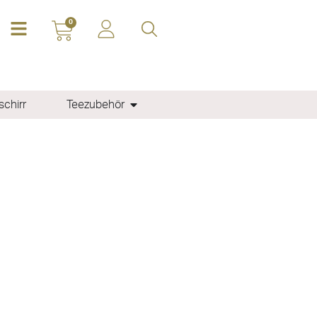
0
chirr
Teezubehör