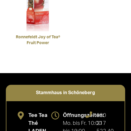
Ronnefeldt Joy of Tea®
Fruit Power
Stammhaus in Schöneberg
Tee Tea
Öffnungszeiten:
030
Thé
Mo. bis Fr. 10:00
217