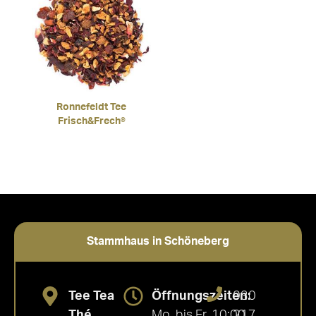
Ronnefeldt Tee
Frisch&Frech®
Stammhaus in Schöneberg
Tee Tea
Öffnungszeiten:
030
Thé
Mo. bis Fr. 10:00
217