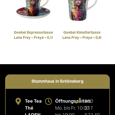
Goebel Espressotasse
Goebel Künstlertasse
Lana Frey – Freya – 0,1l
Lana Frey – Freya – 0,4l
Stammhaus in Schöneberg
Tee Tea
Öffnungszeiten:
030
Thé
Mo. bis Fr. 10:00
217