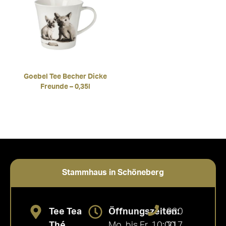
Goebel Tee Becher Dicke
Freunde – 0,35l
Stammhaus in Schöneberg
Tee Tea
Öffnungszeiten:
030
Thé
Mo. bis Fr. 10:00
217