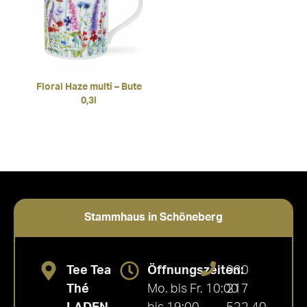
Floral Haze multi – Bute
0,3l
Stammhaus in Schöneberg
Tee Tea
Öffnungszeiten:
030
Thé
Mo. bis Fr. 10:00
217