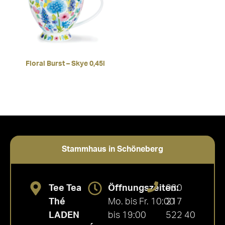
Floral Burst – Skye 0,45l
Stammhaus in Schöneberg
Tee Tea
Öffnungszeiten:
030
Thé
Mo. bis Fr. 10:00
217
LADEN
bis 19:00
522 40