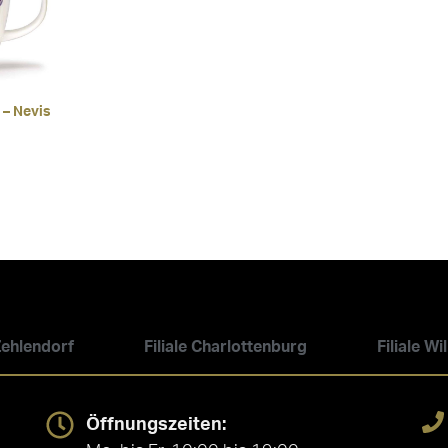
 – Nevis
 Zehlendorf
Filiale Charlottenburg
Filiale W
Öffnungszeiten: