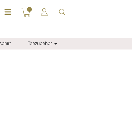
0
chirr
Teezubehör