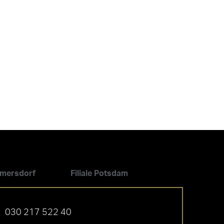
ilmersdorf
Filiale Potsdam
030 217 522 40