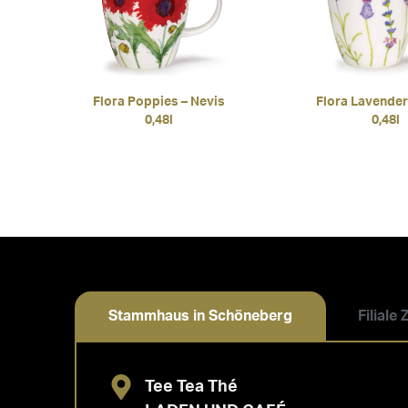
Flora Poppies – Nevis
Flora Lavender
0,48l
0,48l
Stammhaus in Schöneberg
Filiale
Tee Tea Thé