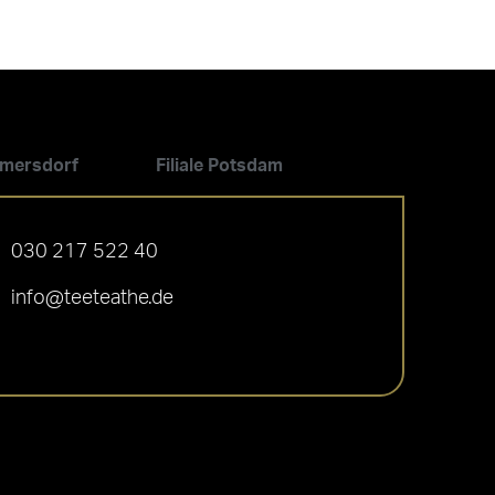
ilmersdorf
Filiale Potsdam
030 217 522 40
info@teeteathe.de