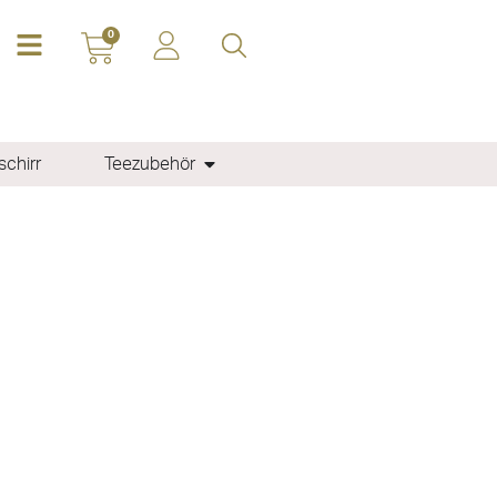
0
chirr
Teezubehör