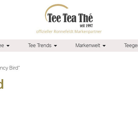
ee
Tee Trends
Markenwelt
Teeges
ncy Bird“
d