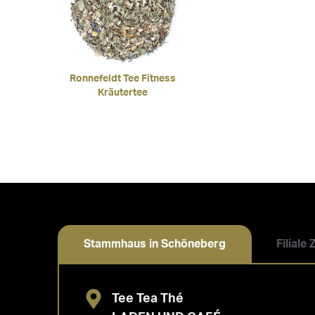
Ronnefeldt Tee Fitness
Kräutertee
Stammhaus in Schöneberg
Filiale
Tee Tea Thé