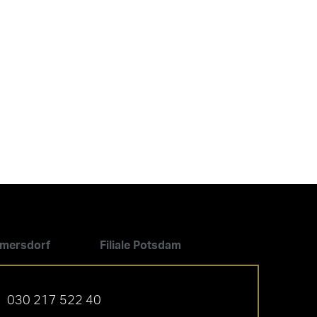
ilmersdorf
Filiale Potsdam
030 217 522 40