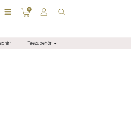
0
chirr
Teezubehör