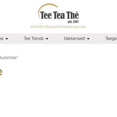
ee
Tee Trends
Markenwelt
Teeges
äutertee“
e