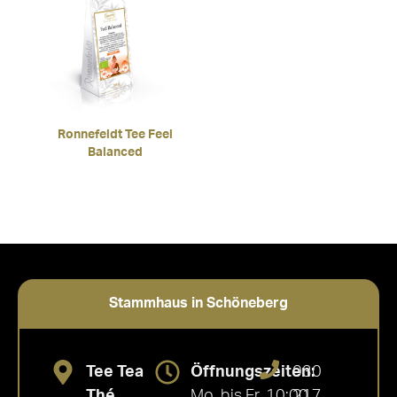
Ronnefeldt Tee Feel
Balanced
Stammhaus in Schöneberg
Tee Tea
Öffnungszeiten:
030
Thé
Mo. bis Fr. 10:00
217