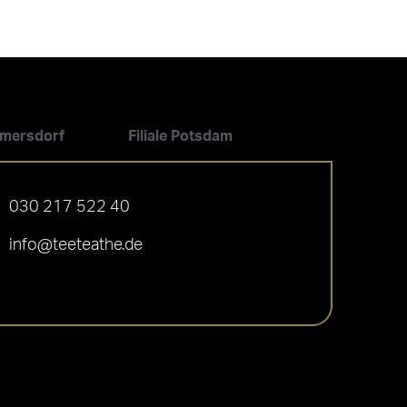
ilmersdorf
Filiale Potsdam
030 217 522 40
info@teeteathe.de