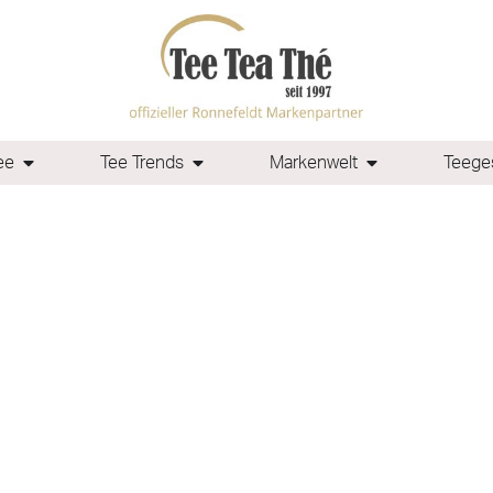
ee
Tee Trends
Markenwelt
Teeges
“