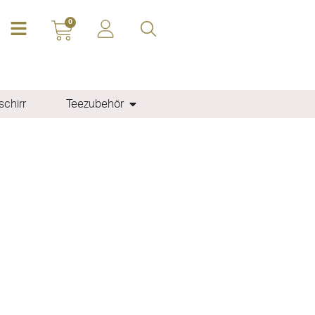
0
chirr
Teezubehör