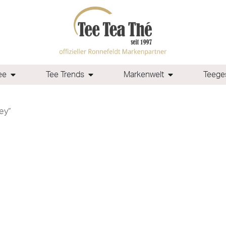
ee
Tee Trends
Markenwelt
Teeges
ey“