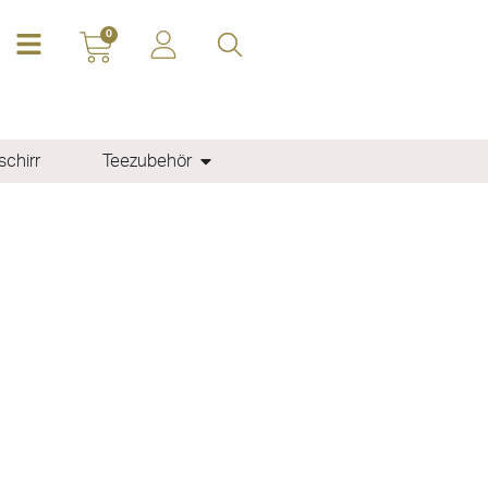
0
chirr
Teezubehör