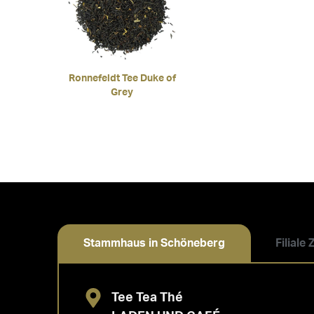
Ronnefeldt Tee Duke of
Grey
Stammhaus in Schöneberg
Filiale
Tee Tea Thé