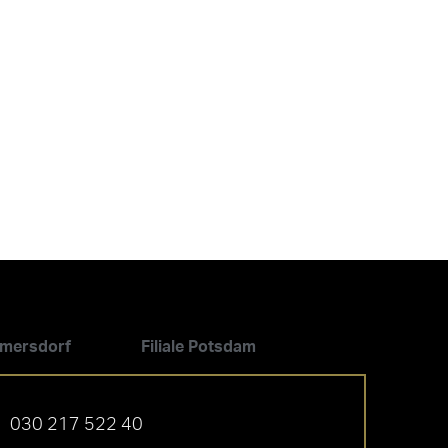
ilmersdorf
Filiale Potsdam
030 217 522 40