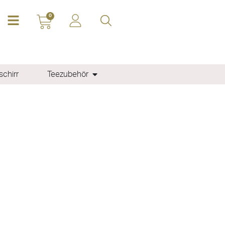
0
chirr
Teezubehör