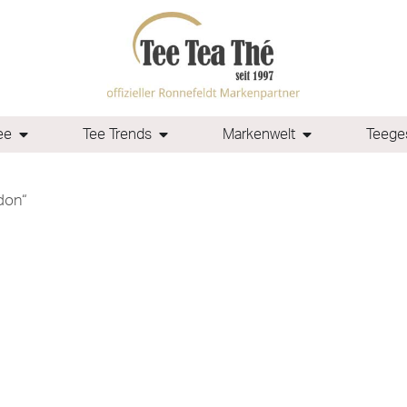
ee
Tee Trends
Markenwelt
Teeges
don“