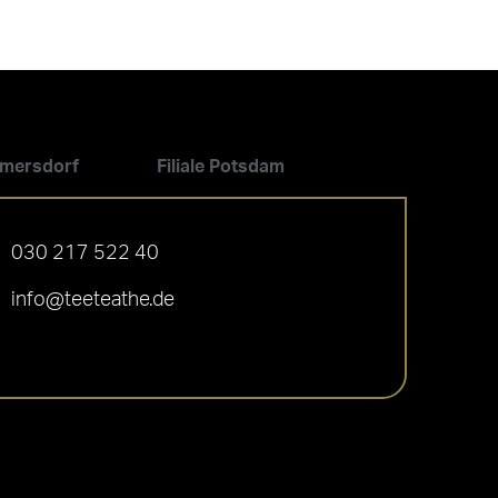
ilmersdorf
Filiale Potsdam
030 217 522 40
info@teeteathe.de