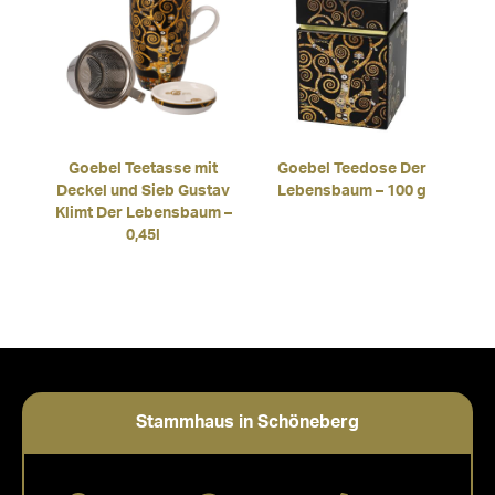
Goebel Teetasse mit
Goebel Teedose Der
Deckel und Sieb Gustav
Lebensbaum – 100 g
Klimt Der Lebensbaum –
0,45l
Stammhaus in Schöneberg