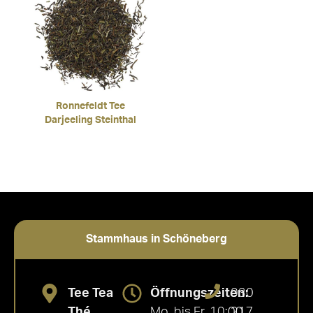
Ronnefeldt Tee
Darjeeling Steinthal
Stammhaus in Schöneberg
Tee Tea
Öffnungszeiten:
030
Thé
Mo. bis Fr. 10:00
217