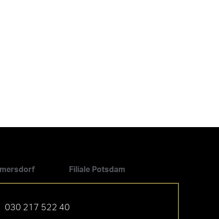
ilmersdorf
Filiale Potsdam
030 217 522 40