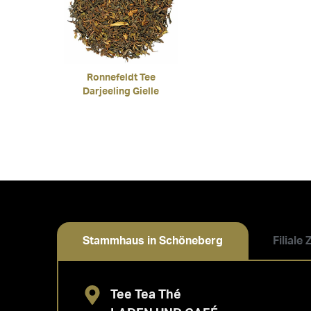
Ronnefeldt Tee
Darjeeling Gielle
Stammhaus in Schöneberg
Filiale
Tee Tea Thé