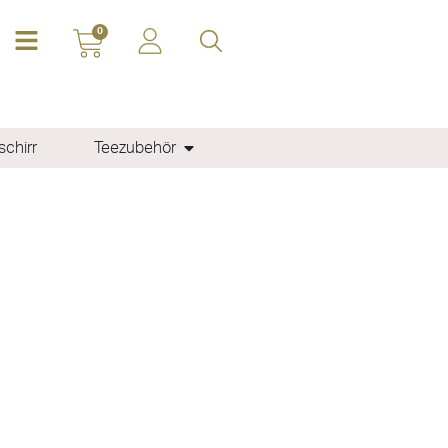
0
chirr
Teezubehör