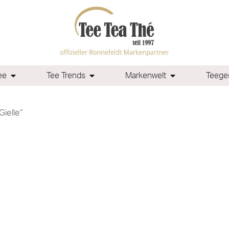
ee
Tee Trends
Markenwelt
Teeges
Gielle“