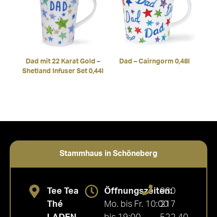
Dad mit 22 Karat Gold –
Dad – Cairngorm 0,48l
Shetland Infuser Set 0,44l
Stammhaus in Schöneberg
Tee Tea
Öffnungszeiten:
030
Thé
Mo. bis Fr. 10:00
217