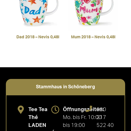
Dad 2018 – Nevis 0,48l
Mum 2018 – Nevis 0,48l
Stammhaus in Schöneberg
Tee Tea
Öffnungszeiten:
030
Thé
Mo. bis Fr. 10:00
217
LADEN
bis 19:00
522 40