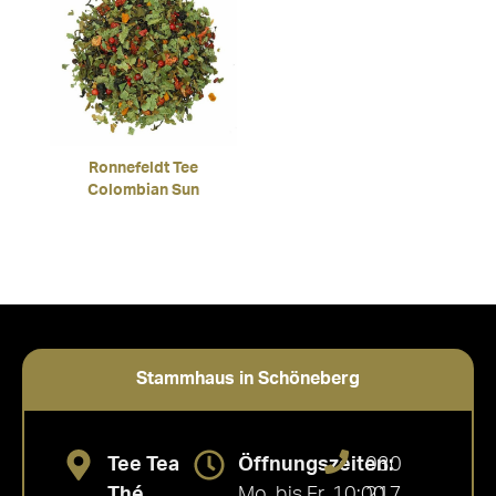
Ronnefeldt Tee
Colombian Sun
Stammhaus in Schöneberg
Tee Tea
Öffnungszeiten:
030
Thé
Mo. bis Fr. 10:00
217