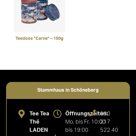
Teedose “Carne” – 150g
Stammhaus in Schöneberg
Tee Tea
Öffnungszeiten:
030
Thé
Mo. bis Fr. 10:00
217
LADEN
bis 19:00
522 40