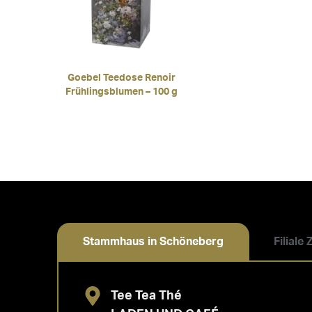
Goebel Teedose Renoir
Frühlingsblumen – 100 g
Stammhaus in Schöneberg
Filiale
Tee Tea Thé