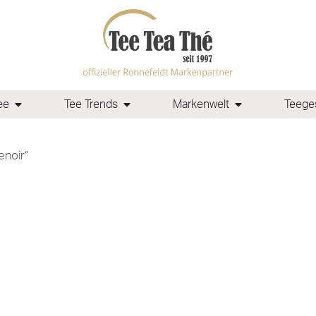
ee
Tee Trends
Markenwelt
Teeges
enoir“