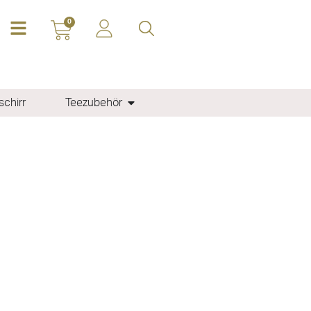
0
chirr
Teezubehör