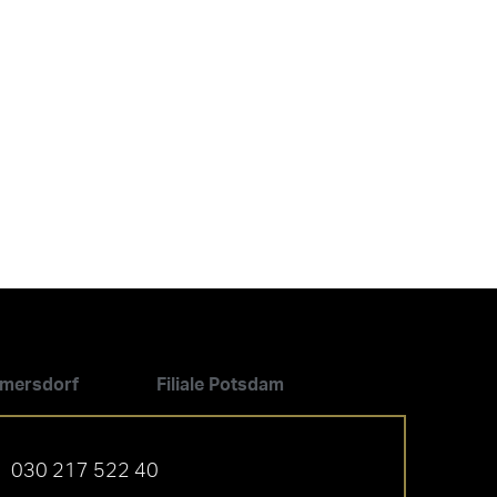
ilmersdorf
Filiale Potsdam
030 217 522 40