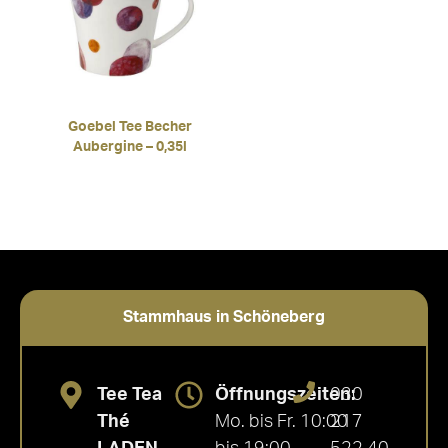
Goebel Tee Becher
Aubergine – 0,35l
Stammhaus in Schöneberg
Tee Tea
Öffnungszeiten:
030
Thé
Mo. bis Fr. 10:00
217