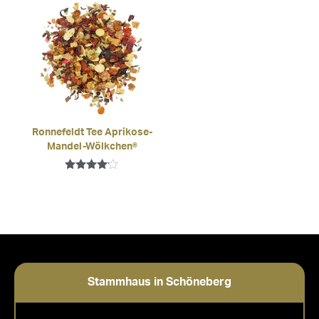
Ronnefeldt Tee Aprikose-
Mandel-Wölkchen®
Bewertet
mit
4.00
von 5
Stammhaus in Schöneberg