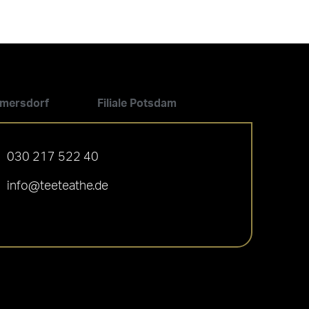
ilmersdorf
Filiale Potsdam
030 217 522 40
info@teeteathe.de