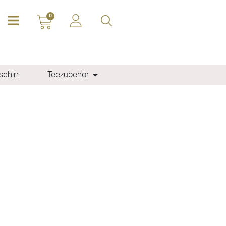
0
chirr
Teezubehör