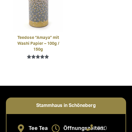
Teedose “Amaya” mit
Washi Papier – 100g /
150g
Bewertet mit
5.00
von 5
Stammhaus in Schöneberg
Tee Tea
Öffnungszeiten:
030