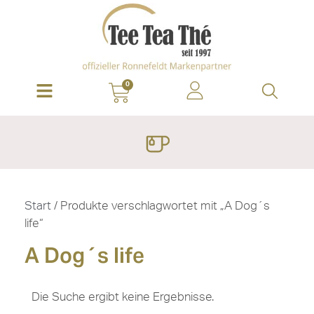
0
Start
/ Produkte verschlagwortet mit „A Dog´s
life“
A Dog´s life
Die Suche ergibt keine Ergebnisse.