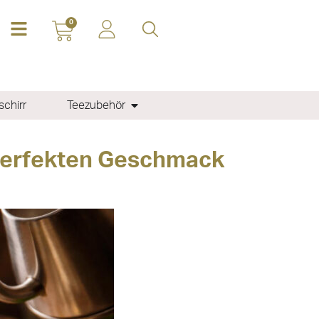
0
chirr
Teezubehör
 perfekten Geschmack