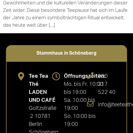
Gewohnheiten und die kulturellen Veränderungen dieser
Zeit wider. Diese besondere Teepause hat sich im Laufe
der Jahre zu einem symbolträchtigen Ritual entwickelt,
das heute weit über […]
Stammhaus in Schöneberg
Tee Tea
Öffnungszeiten:
030
Thé
Mo. bis Fr. 10:00
217
LADEN
bis 19:00
522 40
UND CAFÉ
Sa. 10:00 bis
info@teeteath
Goltzstraße
19:00
2 10781
So. 10:00 bis
Berlin
19:00
Schöneberg