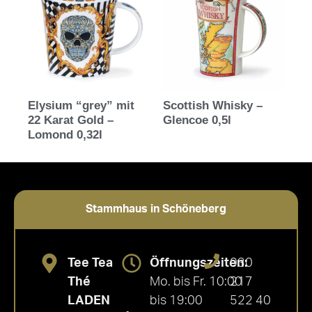
Elysium “grey” mit
Scottish Whisky –
22 Karat Gold –
Glencoe 0,5l
Lomond 0,32l
Stammhaus in Schöneberg
Tee Tea
Öffnungszeiten:
030
Thé
Mo. bis Fr. 10:00
217
LADEN
bis 19:00
522 40