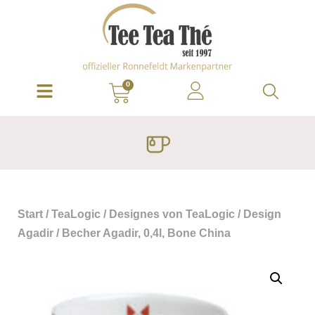
0
Start
/
TeaLogic
/
Designes von TeaLogic
/
Design
Agadir
/ Becher Agadir, 0,4l, Bone China