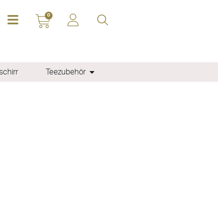
0
chirr
Teezubehör