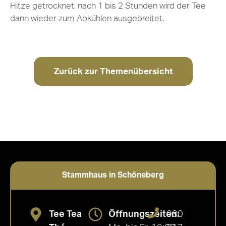
Hitze getrocknet, nach 1 bis 2 Stunden wird der Tee
dann wieder zum Abkühlen ausgebreitet.
Zurück zur Themenübersicht
Stammhaus in Schöneberg
Tee Tea
Öffnungszeiten:
030